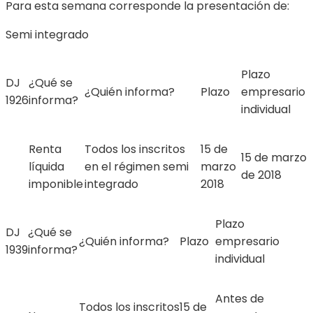
Para esta semana corresponde la presentación de:
Semi integrado
Plazo
DJ
¿Qué se
¿Quién informa?
Plazo
empresario
1926
informa?
individual
Renta
Todos los inscritos
15 de
15 de marzo
líquida
en el régimen semi
marzo
de 2018
imponible
integrado
2018
Plazo
DJ
¿Qué se
¿Quién informa?
Plazo
empresario
1939
informa?
individual
Antes de
Todos los inscritos
15 de