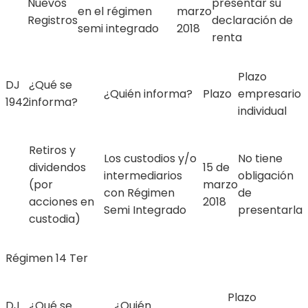
Nuevos
presentar su
en el régimen
marzo
Registros
declaración de
semi integrado
2018
renta
Plazo
DJ
¿Qué se
¿Quién informa?
Plazo
empresario
1942
informa?
individual
Retiros y
Los custodios y/o
No tiene
dividendos
15 de
intermediarios
obligación
(por
marzo
con Régimen
de
acciones en
2018
Semi Integrado
presentarla
custodia)
Régimen 14 Ter
Plazo
DJ
¿Qué se
¿Quién