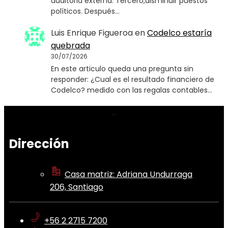
auditoria externa. Tercero,disminuir puestos
políticos. Después…
Luis Enrique Figueroa
en
Codelco estaría
quebrada
30/07/2026
En este articulo queda una pregunta sin
responder: ¿Cual es el resultado financiero de
Codelco? medido con las regalas contables…
Dirección
Casa matriz: Adriana Undurraga
206, Santiago
+56 2 2715 7200