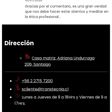
10/07/2026
Gracias por el comentario, es una gran verdad
que nos debe hacer estar atentos y meditar en
la ética profesional…
Dirección
Casa matriz: Adriana Undurraga
206, Santiago
+56 2 2715 7200
scliente@transtecnia.cl
Lunes a Jueves de 9 a 18Hrs y Viernes de 9 a
17Hrs.