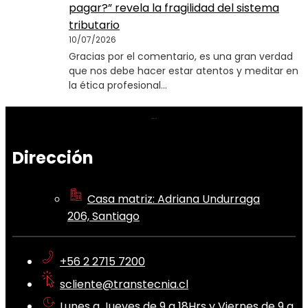
pagar?” revela la fragilidad del sistema
tributario
10/07/2026
Gracias por el comentario, es una gran verdad
que nos debe hacer estar atentos y meditar en
la ética profesional…
Dirección
Casa matriz: Adriana Undurraga
206, Santiago
+56 2 2715 7200
scliente@transtecnia.cl
Lunes a Jueves de 9 a 18Hrs y Viernes de 9 a